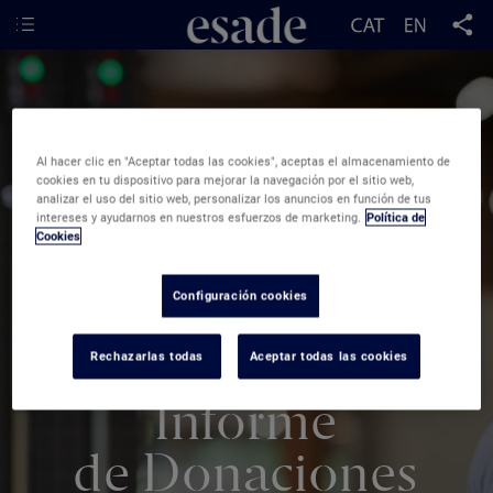
Al hacer clic en "Aceptar todas las cookies", aceptas el almacenamiento de
cookies en tu dispositivo para mejorar la navegación por el sitio web,
analizar el uso del sitio web, personalizar los anuncios en función de tus
intereses y ayudarnos en nuestros esfuerzos de marketing.
Política de
Cookies
Configuración cookies
Rechazarlas todas
Aceptar todas las cookies
Informe
de
Donaciones